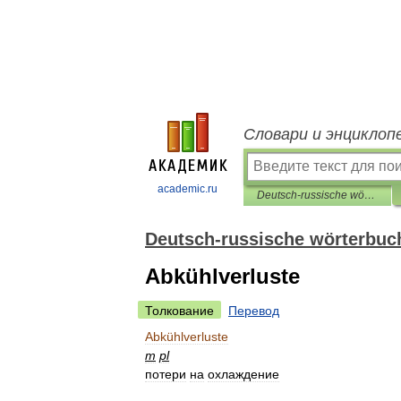
Словари и энциклоп
academic.ru
Deutsch-russische wörterbuch automobil
Deutsch-russische wörterbuc
Abkühlverluste
Толкование
Перевод
Abkühlverluste
m
pl
потери
на
охлаждение