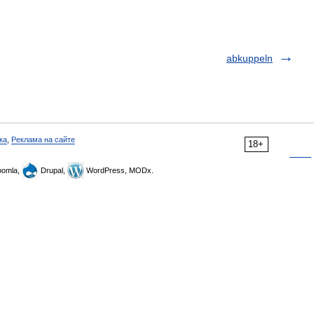
abkuppeln
ка
,
Реклама на сайте
18+
omla,
Drupal,
WordPress, MODx.