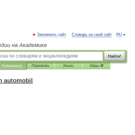
Запомнить сайт
Словарь на свой сайт
RU
едии на Академике
Найти!
Толкования
Переводы
Книги
Игры ⚽
h automobil