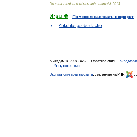
Deutsch
-
russische
wörterbuch
automobil
.
2013
.
Игры ⚽
Поможем написать реферат
Abkühlungsoberfläche
© Академик, 2000-2026
Обратная связь:
Техподдерж
👣 Путешествия
Экспорт словарей на сайты
, сделанные на PHP,
Jo